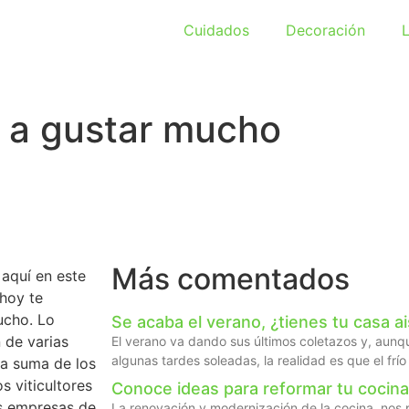
Cuidados
Decoración
L
n a gustar mucho
Más comentados
aquí en este
 hoy te
ucho. Lo
Se acaba el verano, ¿tienes tu casa ais
 de varias
El verano va dando sus últimos coletazos y, aun
algunas tardes soleadas, la realidad es que el frío
la suma de los
s viticultores
Conoce ideas para reformar tu cocina
es empresas de
La renovación y modernización de la cocina, nos 