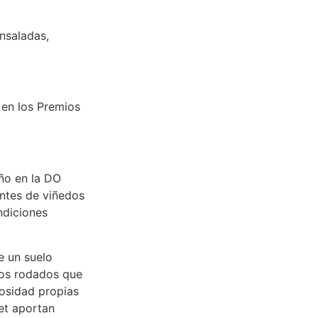
nsaladas,
 en los Premios
año en la DO
ntes de viñedos
ndiciones
e un suelo
tos rodados que
tuosidad propias
et aportan