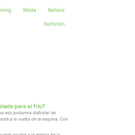
iving
Moda
Belleza
Nutrición
lada para el frío?
que aún podamos disfrutar de
 está a la vuelta de la esquina. Con
puede ayudar a la mejora de la