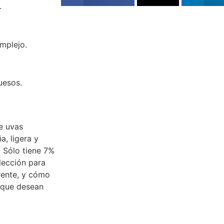
.
mplejo.
uesos.
e uvas
a, ligera y
. Sólo tiene 7%
lección para
erente, y cómo
 que desean