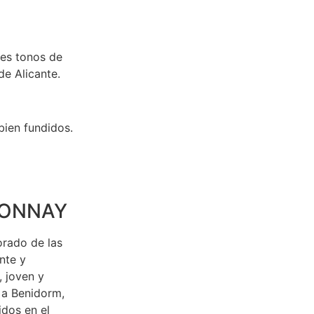
es tonos de
de Alicante.
bien fundidos.
DONNAY
orado de las
nte y
, joven y
 a Benidorm,
idos en el