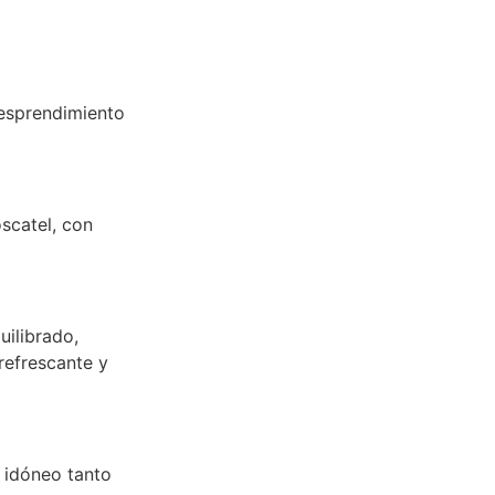
desprendimiento
oscatel, con
uilibrado,
refrescante y
e idóneo tanto