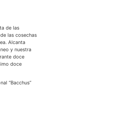
ta de las
 de las cosechas
ea. Alcanta
áneo y nuestra
urante doce
nimo doce
onal “Bacchus”